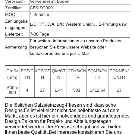
Verbrauch
Verwendet im Boden
Zertifikat
CE&ISO9001
MOQ
1 Behälter
Zahlungsbe
L/C, T/T, D/A, D/P, Western Union, , E-Prüfung usw
dingungen
Lieferzeit
7-30 Tage
Für weitere Informationen zu unseren Produkten
Anmerkung
besuchen Sie bitte unsere Website oder
kontaktieren Sie uns per E-Mail
Größe
PCS/C
KGS/CT
QM/CT
CTNS/CN
SQMS/CN
TONNEN/
(mm)
TN
N
N
TR
TR
CNTR
600 x
4
27
1.44
981
1412.64
27
600
Die löslichen Salzsteinzeug-Fliesen sind klassische
Designs.Es ist vielleicht nicht das beliebteste auf dem
Markt, aber es ist hier ein notwendiges und grundlegendes
Design.Es kann für Projekt- und Abteilungsetagen
verwendet werden.Der Preis ist sehr gut und wir bieten
Ihnen beste Qualität.Bei Interesse kontaktieren Sie uns