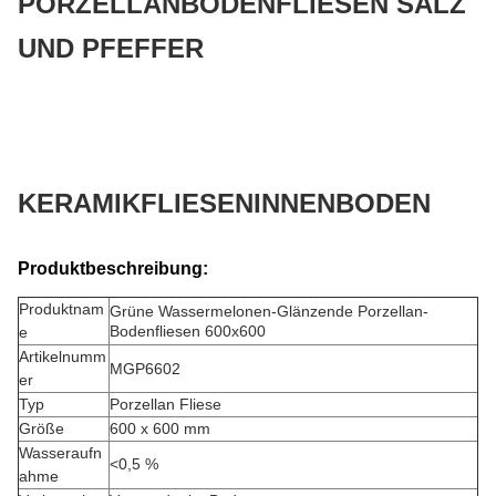
PORZELLAN
BODENFLIESEN SALZ
UND PFEFFER
KERAMIKFLIESEN
INNENBODEN
Produktbeschreibung:
Produktnam
Grüne Wassermelonen-Glänzende Porzellan-
Bodenfliesen 600x600
e
Artikelnumm
MGP6602
er
Typ
Porzellan Fliese
Größe
600 x 600 mm
Wasseraufn
<0,5 %
ahme