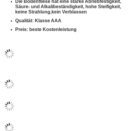
Produktbeschreibung:
Größe
600 x 600 mm, 800 x 800 mm
Klasse
Dicke
9,5 mm
Verpack
Wasseraufnahme
<0,5 %
Herkunf
Auftauchen
Glänzend
Garanti
Gewicht
30 KG/Karton
Menge
Kachelfunktionen:
Diese Bodenfliese sieht aus wie Marmor
Die Bodenfliese hat eine starke Abriebfestigkeit, 
Säure- und Alkalibeständigkeit, hohe Steifigkeit, 
keine Strahlung,
kein Verblassen
Qualität: Klasse AAA
Preis: beste Kostenleistung