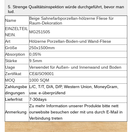
5. Strenge Qualitätsinspektion würde durchgeführt, bevor man
lud.
Beige Sahnefarbporzellan-hölzerne Fliese für
Name
Raum-Dekoration
EINZELTEIL
MG251505
NEIN.
Art
Hölzerne Porzellan-Boden-und Wand-Fliese
Größe
250x1500mm
Absorption
0,05%
Stärke
9.5mm
Uage
Verwendet für Außen- und Innenwand und Boden
Zertifikat
CE&ISO9001
MOQ
1000 SQM
Zahlungsbe
L/C, T/T, D/A, D/P, Western Union, MoneyGram,
dingungen
usw. e-überprüfend
Lieferfrist
7-30days
Zu mehr Information unserer Produkte bitte nett
Anmerkung
ourwebsite besuchen oder mit uns durch E-Mail in
Verbindung treten