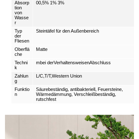
Absorp
00,5% 1% 3%
tion
von
Wasse
r
Typ
Steintäfel für den Außenbereich
der
Fliesen
Oberflä
Matte
che
Techni
m
bei der
Verhaltensweisen
Abschluss
k
Zahlun
L/C,T/T,Western Union
g
Funktio
Säurebeständig, antibakteriell, Feuersteine,
n
Wärmedämmung, Verschleißbeständig,
rutschfest