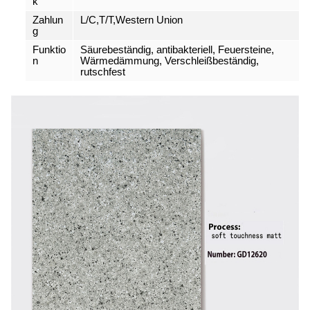
k
Zahlun
L/C,T/T,Western Union
g
Funktio
Säurebeständig, antibakteriell, Feuersteine,
n
Wärmedämmung, Verschleißbeständig,
rutschfest