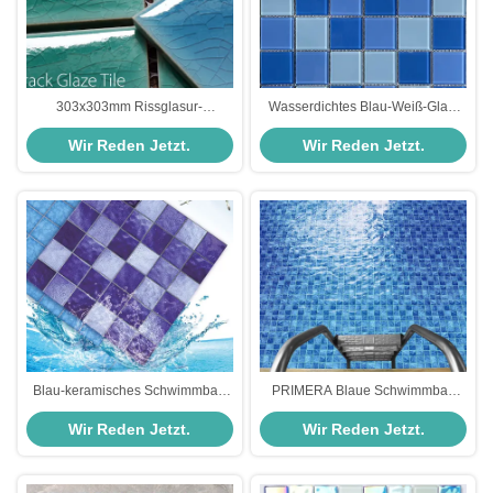
303x303mm Rissglasur-
Wasserdichtes Blau-Weiß-Glas-
Schwimmbad-Mosaikfliesen,
Pool Mosaikfliesen 303x303mm
Wir Reden Jetzt.
Wir Reden Jetzt.
alkalibeständig
Blau-keramisches Schwimmbad
PRIMERA Blaue Schwimmbad
Mosaikfliesen 6mm Glanzmatte
Mosaikfliesen 306x306mm
Wir Reden Jetzt.
Wir Reden Jetzt.
glasiert, auf Netz montiert