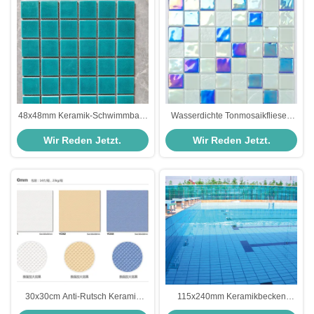
48x48mm Keramik-Schwimmbad-
Wasserdichte Tonmosaikfliesen
Mosaikfliesen Eisgebrochen Blau
303x303mm für Schwimmbäder
Wir Reden Jetzt.
Wir Reden Jetzt.
Weiß
30x30cm Anti-Rutsch Keramik
115x240mm Keramikbecken
Pool Mosaikfliesen AAA Qualität
Mosaikfliesen 6mm dick