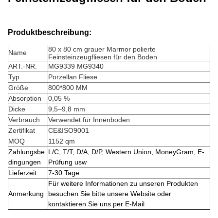
Produktbeschreibung:
80 x 80 cm grauer Marmor polierte
Name
Feinsteinzeugfliesen für den Boden
ART.-NR.
MG9339 MG9340
Typ
Porzellan Fliese
Größe
800*800 MM
Absorption
0,05 %
Dicke
9,5–9,8 mm
Verbrauch
Verwendet für Innenboden
Zertifikat
CE&ISO9001
MOQ
1152 qm
Zahlungsbe
L/C, T/T, D/A, D/P, Western Union, MoneyGram, E-
dingungen
Prüfung usw
Lieferzeit
7-30 Tage
Für weitere Informationen zu unseren Produkten
Anmerkung
besuchen Sie bitte unsere Website oder
kontaktieren Sie uns per E-Mail