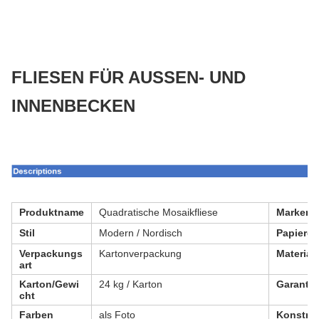
FLIESEN FÜR AUSSEN- UND
INNENBECKEN
Produktname
Quadratische Mosaikfliese
Marken
Stil
Modern / Nordisch
Papierg
Verpackungs
Kartonverpackung
Material
art
Karton/Gewi
24 kg / Karton
Garantie
cht
Farben
als Foto
Konstruk