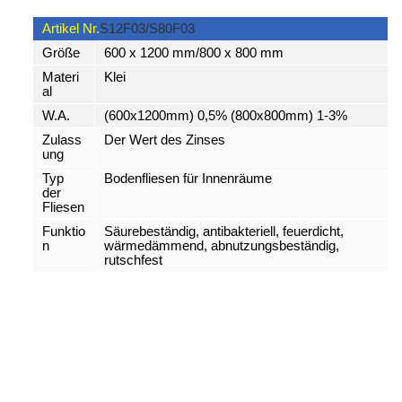
Artikel Nr.
S12F03/S80F03
Größe
600 x 1200 mm/800 x 800 mm
Materi
Klei
al
W.A.
(600x1200mm) 0,5% (800x800mm) 1-3%
Zulass
Der Wert des Zinses
ung
Typ
Bodenfliesen für Innenräume
der
Fliesen
Funktio
Säurebeständig, antibakteriell, feuerdicht,
n
wärmedämmend, abnutzungsbeständig,
rutschfest